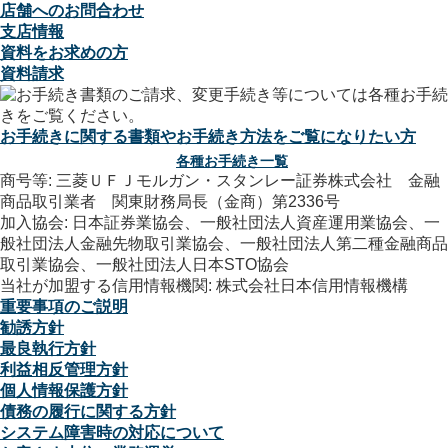
店舗へのお問合わせ
支店情報
資料をお求めの方
資料請求
お手続きに関する書類やお手続き方法をご覧になりたい方
各種お手続き一覧
商号等: 三菱ＵＦＪモルガン・スタンレー証券株式会社 金融
商品取引業者 関東財務局長（金商）第2336号
加入協会: 日本証券業協会、一般社団法人資産運用業協会、一
般社団法人金融先物取引業協会、一般社団法人第二種金融商品
取引業協会、一般社団法人日本STO協会
当社が加盟する信用情報機関: 株式会社日本信用情報機構
重要事項のご説明
勧誘方針
最良執行方針
利益相反管理方針
個人情報保護方針
債務の履行に関する方針
システム障害時の対応について