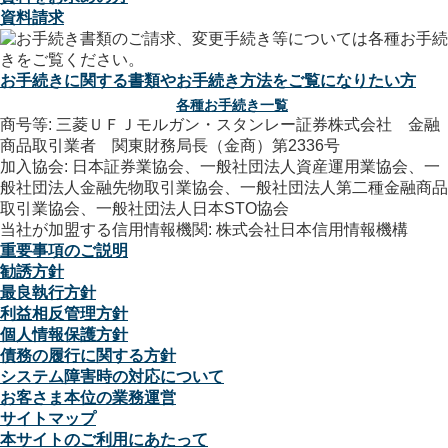
資料請求
お手続きに関する書類やお手続き方法をご覧になりたい方
各種お手続き一覧
商号等: 三菱ＵＦＪモルガン・スタンレー証券株式会社 金融
商品取引業者 関東財務局長（金商）第2336号
加入協会: 日本証券業協会、一般社団法人資産運用業協会、一
般社団法人金融先物取引業協会、一般社団法人第二種金融商品
取引業協会、一般社団法人日本STO協会
当社が加盟する信用情報機関: 株式会社日本信用情報機構
重要事項のご説明
勧誘方針
最良執行方針
利益相反管理方針
個人情報保護方針
債務の履行に関する方針
システム障害時の対応について
お客さま本位の業務運営
サイトマップ
本サイトのご利用にあたって