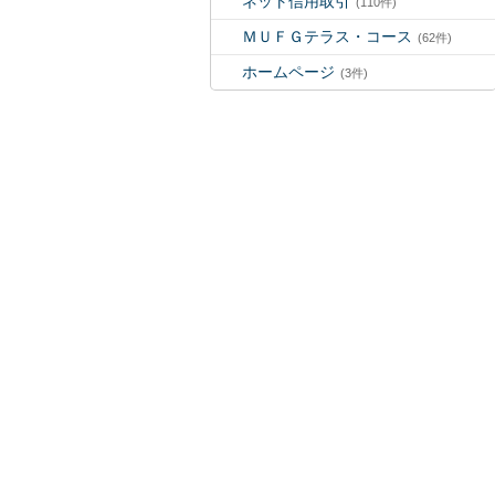
ネット信用取引
(110件)
ＭＵＦＧテラス・コース
(62件)
ホームページ
(3件)