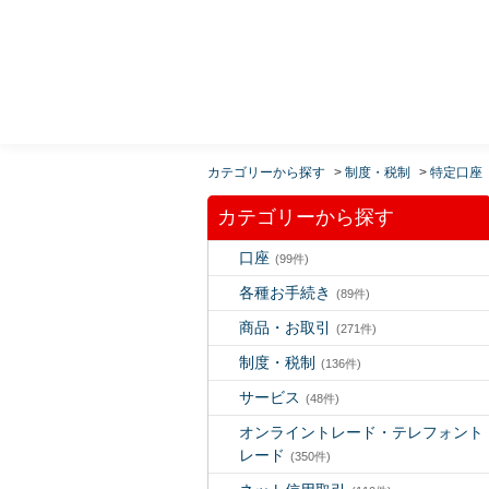
MUFG 世界が進むチカラになる。 三菱ＵＦＪモルガ
ン・スタンレー証券
カテゴリーから探す
>
制度・税制
>
特定口座
カテゴリーから探す
口座
(99件)
各種お手続き
(89件)
商品・お取引
(271件)
制度・税制
(136件)
サービス
(48件)
オンライントレード・テレフォント
レード
(350件)