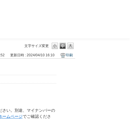
三菱ＵＦＪモルガン・スタンレー証券
文字サイズ変更
:52
更新日時 : 2024/04/10 16:10
印刷
。
ださい。別途、マイナンバーの
ホームページ
でご確認くださ