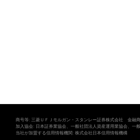
商号等: 三菱ＵＦＪモルガン・スタンレー証券株式会社 金融商
加入協会: 日本証券業協会、一般社団法人資産運用業協会、一
当社が加盟する信用情報機関: 株式会社日本信用情報機構