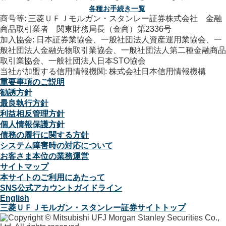
各種お手続き一覧
商号等: 三菱ＵＦＪモルガン・スタンレー証券株式会社 金融
商品取引業者 関東財務局長（金商）第2336号
加入協会: 日本証券業協会、一般社団法人資産運用業協会、一
般社団法人金融先物取引業協会、一般社団法人第二種金融商品
取引業協会、一般社団法人日本STO協会
当社が加盟する信用情報機関: 株式会社日本信用情報機構
重要事項のご説明
勧誘方針
最良執行方針
利益相反管理方針
個人情報保護方針
債務の履行に関する方針
システム障害時の対応について
お客さま本位の業務運営
サイトマップ
本サイトのご利用にあたって
SNS公式アカウントガイドライン
English
三菱ＵＦＪモルガン・スタンレー証券サイトトップ