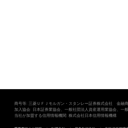
商号等: 三菱ＵＦＪモルガン・スタンレー証券株式会社 金融商
加入協会: 日本証券業協会、一般社団法人資産運用業協会、一
当社が加盟する信用情報機関: 株式会社日本信用情報機構