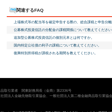
関連するFAQ
上場株式等の配当等を確定申告する際の、総合課税と申告分離
公募株式投資信託の分配金の課税関係について教えてください
追加型公募株式投資信託の個別元本とは何ですか。
国内特定公社債の利子の課税について教えてください。
復興特別所得税が課税される期間を教えてください。
品取引業者 関東財務局長（金商）第2336号
般社団法人金融先物取引業協会、一般社団法人第二種金融商品取引業協会