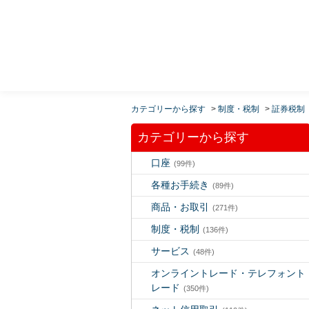
MUFG 世界が進むチカラになる。 三菱ＵＦＪモルガ
ン・スタンレー証券
カテゴリーから探す
>
制度・税制
>
証券税制
カテゴリーから探す
口座
(99件)
各種お手続き
(89件)
商品・お取引
(271件)
制度・税制
(136件)
サービス
(48件)
オンライントレード・テレフォント
レード
(350件)