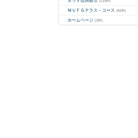
ネット信用取引
(110件)
ＭＵＦＧテラス・コース
(62件)
ホームページ
(3件)