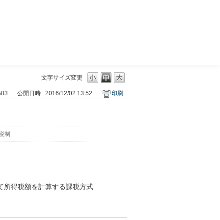
三菱ＵＦＪモルガン・スタンレー証券
文字サイズ変更
503
公開日時 : 2016/12/02 13:52
印刷
。
税制
て所得税額を計算する課税方式