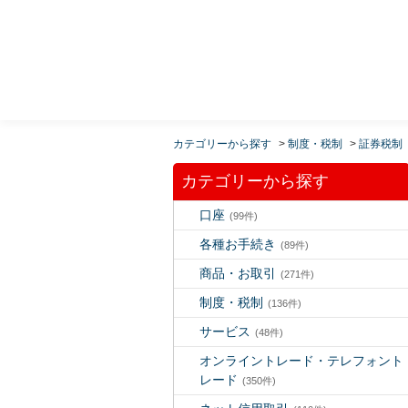
MUFG 世界が進むチカラになる。 三菱ＵＦＪモルガ
ン・スタンレー証券
カテゴリーから探す
>
制度・税制
>
証券税制
カテゴリーから探す
口座
(99件)
各種お手続き
(89件)
商品・お取引
(271件)
制度・税制
(136件)
サービス
(48件)
オンライントレード・テレフォント
レード
(350件)