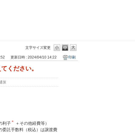
三菱ＵＦＪモルガン・スタンレー証券
文字サイズ変更
:52
更新日時 : 2024/04/10 14:22
印刷
えてください。
通算
＊
の利子
＋その他経費等）
の委託手数料（税込）は譲渡費