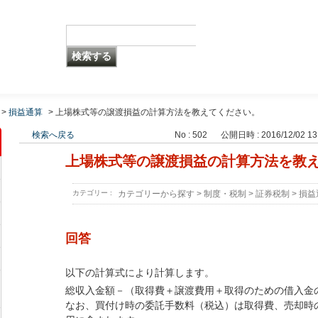
>
損益通算
>
上場株式等の譲渡損益の計算方法を教えてください。
検索へ戻る
No : 502
公開日時 : 2016/12/02 13
上場株式等の譲渡損益の計算方法を教
カテゴリー :
カテゴリーから探す
>
制度・税制
>
証券税制
>
損益
回答
以下の計算式により計算します。
総収入金額－（取得費＋譲渡費用＋取得のための借入金
なお、買付け時の委託手数料（税込）は取得費、売却時