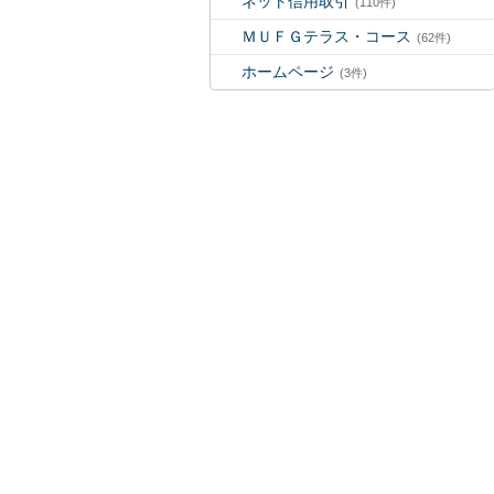
ネット信用取引
(110件)
ＭＵＦＧテラス・コース
(62件)
ホームページ
(3件)