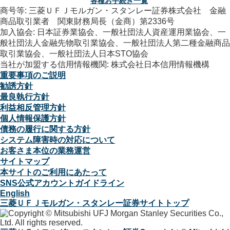
各種お手続き一覧
商号等: 三菱ＵＦＪモルガン・スタンレー証券株式会社 金融
商品取引業者 関東財務局長（金商）第2336号
加入協会: 日本証券業協会、一般社団法人資産運用業協会、一
般社団法人金融先物取引業協会、一般社団法人第二種金融商品
取引業協会、一般社団法人日本STO協会
当社が加盟する信用情報機関: 株式会社日本信用情報機構
重要事項のご説明
勧誘方針
最良執行方針
利益相反管理方針
個人情報保護方針
債務の履行に関する方針
システム障害時の対応について
お客さま本位の業務運営
サイトマップ
本サイトのご利用にあたって
SNS公式アカウントガイドライン
English
三菱ＵＦＪモルガン・スタンレー証券サイトトップ