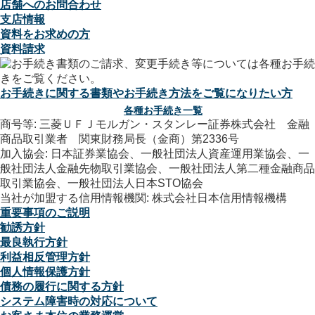
店舗へのお問合わせ
支店情報
資料をお求めの方
資料請求
お手続きに関する書類やお手続き方法をご覧になりたい方
各種お手続き一覧
商号等: 三菱ＵＦＪモルガン・スタンレー証券株式会社 金融
商品取引業者 関東財務局長（金商）第2336号
加入協会: 日本証券業協会、一般社団法人資産運用業協会、一
般社団法人金融先物取引業協会、一般社団法人第二種金融商品
取引業協会、一般社団法人日本STO協会
当社が加盟する信用情報機関: 株式会社日本信用情報機構
重要事項のご説明
勧誘方針
最良執行方針
利益相反管理方針
個人情報保護方針
債務の履行に関する方針
システム障害時の対応について