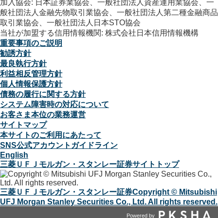
加入協会: 日本証券業協会、一般社団法人資産運用業協会、一
般社団法人金融先物取引業協会、一般社団法人第二種金融商品
取引業協会、一般社団法人日本STO協会
当社が加盟する信用情報機関: 株式会社日本信用情報機構
重要事項のご説明
勧誘方針
最良執行方針
利益相反管理方針
個人情報保護方針
債務の履行に関する方針
システム障害時の対応について
お客さま本位の業務運営
サイトマップ
本サイトのご利用にあたって
SNS公式アカウントガイドライン
English
三菱ＵＦＪモルガン・スタンレー証券サイトトップ
三菱ＵＦＪモルガン・スタンレー証券
Copyright © Mitsubishi
UFJ Morgan Stanley Securities Co., Ltd. All rights reserved.
Powered by