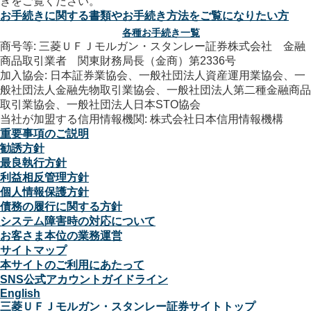
お手続きに関する書類やお手続き方法をご覧になりたい方
各種お手続き一覧
商号等: 三菱ＵＦＪモルガン・スタンレー証券株式会社 金融
商品取引業者 関東財務局長（金商）第2336号
加入協会: 日本証券業協会、一般社団法人資産運用業協会、一
般社団法人金融先物取引業協会、一般社団法人第二種金融商品
取引業協会、一般社団法人日本STO協会
当社が加盟する信用情報機関: 株式会社日本信用情報機構
重要事項のご説明
勧誘方針
最良執行方針
利益相反管理方針
個人情報保護方針
債務の履行に関する方針
システム障害時の対応について
お客さま本位の業務運営
サイトマップ
本サイトのご利用にあたって
SNS公式アカウントガイドライン
English
三菱ＵＦＪモルガン・スタンレー証券サイトトップ