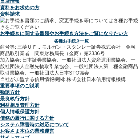
支店情報
資料をお求めの方
資料請求
お手続きに関する書類やお手続き方法をご覧になりたい方
各種お手続き一覧
商号等: 三菱ＵＦＪモルガン・スタンレー証券株式会社 金融
商品取引業者 関東財務局長（金商）第2336号
加入協会: 日本証券業協会、一般社団法人資産運用業協会、一
般社団法人金融先物取引業協会、一般社団法人第二種金融商品
取引業協会、一般社団法人日本STO協会
当社が加盟する信用情報機関: 株式会社日本信用情報機構
重要事項のご説明
勧誘方針
最良執行方針
利益相反管理方針
個人情報保護方針
債務の履行に関する方針
システム障害時の対応について
お客さま本位の業務運営
サイトマップ