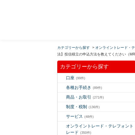
MUFG 世界が進むチカラになる。 三菱ＵＦＪモルガ
ン・スタンレー証券
カテゴリーから探す
>
オンライントレード・テ
法】投信積立の申込方法を教えてください（MR
カテゴリーから探す
口座
(99件)
各種お手続き
(89件)
商品・お取引
(271件)
制度・税制
(136件)
サービス
(48件)
オンライントレード・テレフォント
レード
(350件)