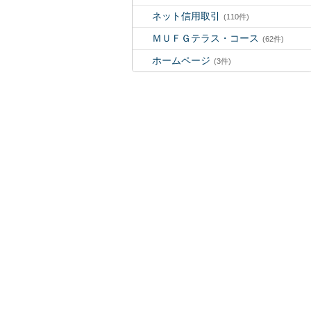
ネット信用取引
(110件)
ＭＵＦＧテラス・コース
(62件)
ホームページ
(3件)