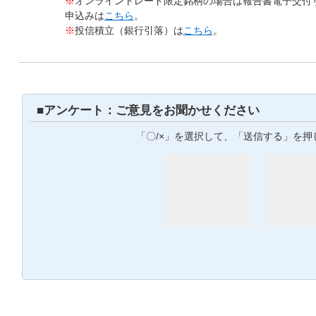
※
オンライントレード限定銘柄の場合は報告書電子交付
申込みは
こちら
。
※
投信積立（銀行引落）は
こちら
。
■アンケート：ご意見をお聞かせください
「〇/×」を選択して、「送信する」を押