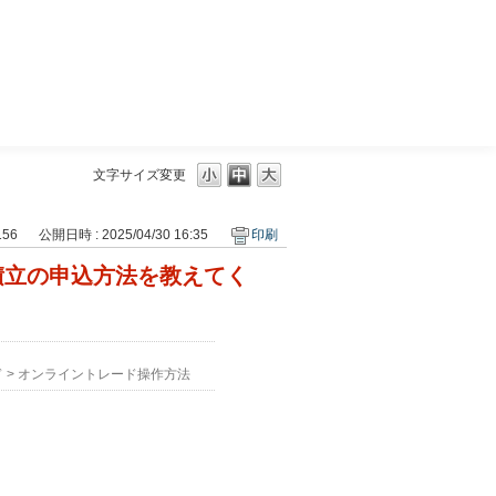
三菱ＵＦＪモルガン・スタンレー証券
文字サイズ変更
156
公開日時 : 2025/04/30 16:35
印刷
積立の申込方法を教えてく
ド
>
オンライントレード操作方法