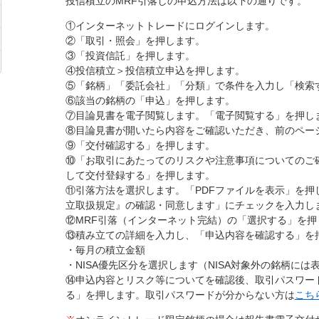
投信積立のMRF引落しの申込方法は以下の通りです。
①インターネットトレードにログインします。
②「取引・照会」を押します。
③「投資信託」を押します。
④投信積立＞投信積立申込を押します。
⑤「銘柄」「委託会社」「分類」で条件を入力し「検索
⑥該当の銘柄の「申込」を押します。
⑦目論見書を電子閲覧します。「電子閲覧する」を押し
⑧目論見書が開いたら内容をご確認いただき、前のペー
⑨「交付確認する」を押します。
⑩「お取引にあたってのリスクや注意事項についてのご
して交付登録する」を押します。
⑪引落方法を選択します。「PDFファイルを表示」を押
立取扱規定』の確認・同意します」にチェックを入力し
⑫MRF引落（インターネット完結）の「選択する」を押
⑬積み立ての詳細を入力し、「申込内容を確認する」を
・毎月の積立金額
・NISA優先区分を選択します（NISA対象外の銘柄には
⑭申込内容とリスク等についてを確認後、取引パスワー
る」を押します。取引パスワードが分からない方は
こち