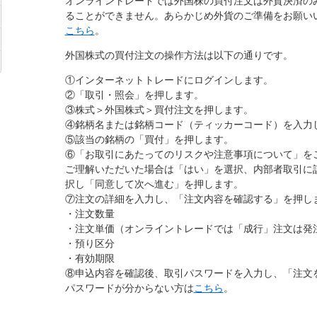
オンライントレードでは外国株の買付注文は外貨決済の
ることができません。あらかじめ外貨のご準備をお願い
こちら
。
外国株式の買付注文の操作方法は以下の通りです。
①インターネットトレードにログインします。
②「取引・照会」を押します。
③株式＞外国株式＞買付注文を押します。
④銘柄名または銘柄コード（ティッカーコード）を入力
⑤該当の銘柄の「買付」を押します。
⑥「お取引にあたってのリスクや注意事項について」を
ご理解いただいた場合は「はい」を選択、内部者取引に
択し「同意して次へ進む」を押します。
⑦注文の詳細を入力し、「注文内容を確認する」を押し
・注文数量
・注文単価（オンライントレードでは「成行」注文は発
・預り区分
・有効期限
⑧申込内容を確認後、取引パスワードを入力し、「注文
パスワードが分からない方は
こちら
。