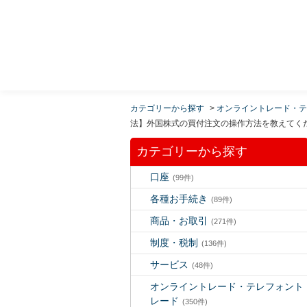
MUFG 世界が進むチカラになる。 三菱ＵＦＪモルガ
ン・スタンレー証券
カテゴリーから探す
>
オンライントレード・テ
法】外国株式の買付注文の操作方法を教えてく
カテゴリーから探す
口座
(99件)
各種お手続き
(89件)
商品・お取引
(271件)
制度・税制
(136件)
サービス
(48件)
オンライントレード・テレフォント
レード
(350件)