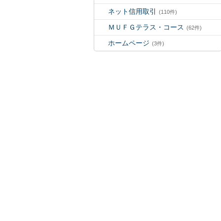
ネット信用取引
(110件)
ＭＵＦＧテラス・コース
(62件)
ホームページ
(3件)