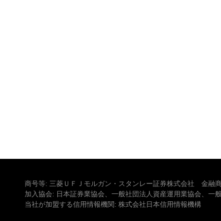
商号等: 三菱ＵＦＪモルガン・スタンレー証券株式会社 金融商
加入協会: 日本証券業協会、一般社団法人資産運用業協会、一
当社が加盟する信用情報機関: 株式会社日本信用情報機構