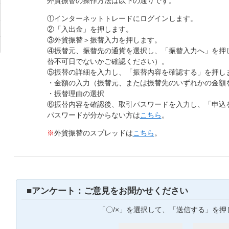
外貨振替の操作方法は以下の通りです。
①インターネットトレードにログインします。
②「入出金」を押します。
③外貨振替＞振替入力を押します。
④振替元、振替先の通貨を選択し、「振替入力へ」を押
替不可日でないかご確認ください）。
⑤振替の詳細を入力し、「振替内容を確認する」を押し
・金額の入力（振替元、または振替先のいずれかの金額
・振替理由の選択
⑥振替内容を確認後、取引パスワードを入力し、「申込
パスワードが分からない方は
こちら
。
※
外貨振替のスプレッドは
こちら
。
■アンケート：ご意見をお聞かせください
「〇/×」を選択して、「送信する」を押