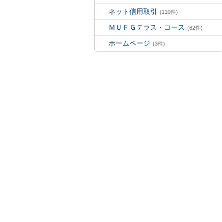
ネット信用取引
(110件)
ＭＵＦＧテラス・コース
(62件)
ホームページ
(3件)