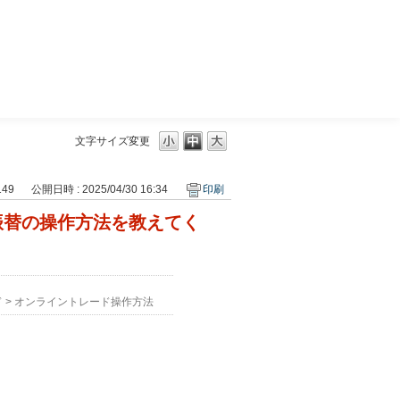
三菱ＵＦＪモルガン・スタンレー証券
文字サイズ変更
149
公開日時 : 2025/04/30 16:34
印刷
振替の操作方法を教えてく
ド
>
オンライントレード操作方法