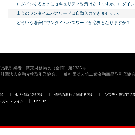
ログインするときにセキュリティ対策はありますか。ログイン
出金のワンタイムパスワードは自動入力できませんか。
どういう場合にワンタイムパスワードが必要となりますか？
品取引業者 関東財務局長（金商）第2336号
般社団法人金融先物取引業協会、一般社団法人第二種金融商品取引業協会
方針
個人情報保護方針
債務の履行に関する方針
システム障害時の
トガイドライン
English
三菱ＵＦＪモルガン・スタンレー証券