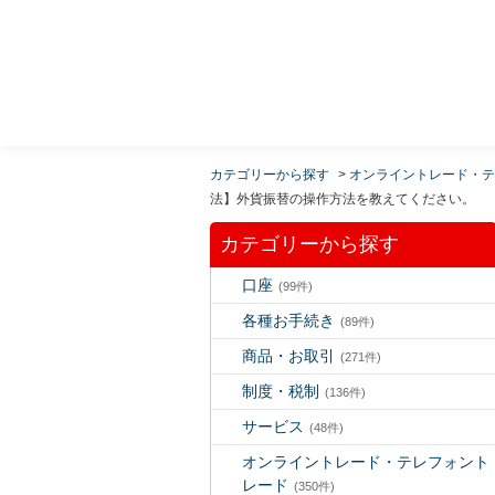
MUFG 世界が進むチカラになる。 三菱ＵＦＪモルガ
ン・スタンレー証券
カテゴリーから探す
>
オンライントレード・テ
法】外貨振替の操作方法を教えてください。
カテゴリーから探す
口座
(99件)
各種お手続き
(89件)
商品・お取引
(271件)
制度・税制
(136件)
サービス
(48件)
オンライントレード・テレフォント
レード
(350件)