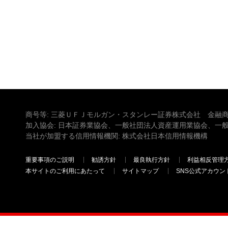
商号等: 三菱ＵＦＪモルガン・スタンレー証券株式会社 金融商
加入協会: 日本証券業協会、一般社団法人資産運用業協会、一
当社が加盟する信用情報機関: 株式会社日本信用情報機構
重要事項のご説明
勧誘方針
最良執行方針
利益相反管理
本サイトのご利用にあたって
サイトマップ
SNS公式アカウン