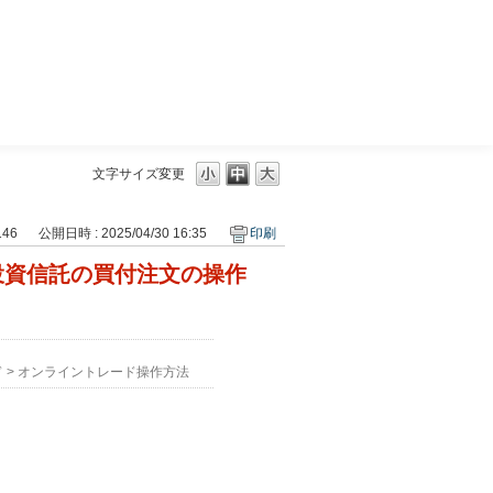
三菱ＵＦＪモルガン・スタンレー証券
文字サイズ変更
146
公開日時 : 2025/04/30 16:35
印刷
投資信託の買付注文の操作
ド
>
オンライントレード操作方法