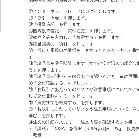
国内投資信託の買付注文の操作方法は以下の通りです。
①インターネットトレードにログインします。
②「取引・照会」を押します。
③「投資信託」を押します。
④国内投資信託＞「買付注文」を押します。
⑤銘柄名等を入力し、「検索する」を押します。
⑥該当銘柄の「買付」を押します。
⑦一般口と累投口の選択をします（どちらか一方しか取
す）。
⑧目論見書を電子閲覧します（すでに交付済みの場合は
る」を押します。
⑨目論見書が開いたら内容をご確認いただき、前の画面
⑩「交付確認する」を押します。
⑪「お取引にあたってのリスクや注意事項についてのご
して交付登録をする」を押します。
⑫「買付注文を継続する」を押します。
⑬「お取引にあたってのリスクや注意事項について」を
進む」を押します。
⑭注文の詳細を入力し、「注文内容を確認する」を押し
・「課税」「NISA」を選択（NISAは取扱いのない投
・数量