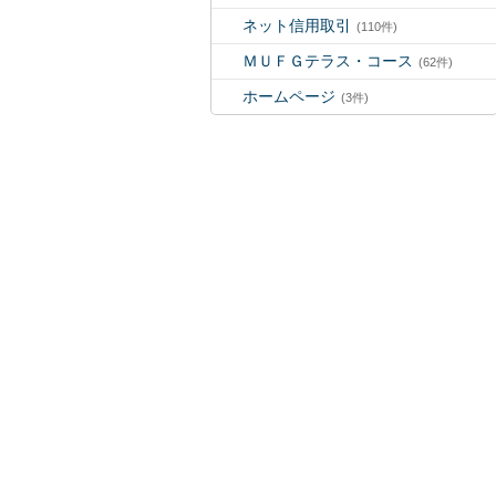
ネット信用取引
(110件)
ＭＵＦＧテラス・コース
(62件)
ホームページ
(3件)