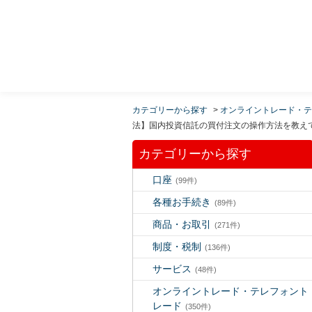
MUFG 世界が進むチカラになる。 三菱ＵＦＪモルガ
ン・スタンレー証券
カテゴリーから探す
>
オンライントレード・テ
法】国内投資信託の買付注文の操作方法を教え
カテゴリーから探す
口座
(99件)
各種お手続き
(89件)
商品・お取引
(271件)
制度・税制
(136件)
サービス
(48件)
オンライントレード・テレフォント
レード
(350件)