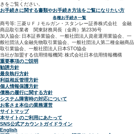
お手続きに関する書類やお手続き方法をご覧になりたい方
各種お手続き一覧
商号等: 三菱ＵＦＪモルガン・スタンレー証券株式会社 金融
商品取引業者 関東財務局長（金商）第2336号
加入協会: 日本証券業協会、一般社団法人資産運用業協会、一
般社団法人金融先物取引業協会、一般社団法人第二種金融商品
取引業協会、一般社団法人日本STO協会
当社が加盟する信用情報機関: 株式会社日本信用情報機構
重要事項のご説明
勧誘方針
最良執行方針
利益相反管理方針
個人情報保護方針
債務の履行に関する方針
システム障害時の対応について
お客さま本位の業務運営
サイトマップ
本サイトのご利用にあたって
SNS公式アカウントガイドライン
English