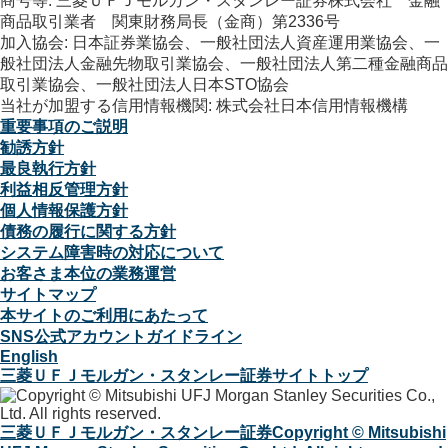
商号等: 三菱ＵＦＪモルガン・スタンレー証券株式会社 金融
商品取引業者 関東財務局長（金商）第2336号
加入協会: 日本証券業協会、一般社団法人資産運用業協会、一
般社団法人金融先物取引業協会、一般社団法人第二種金融商品
取引業協会、一般社団法人日本STO協会
当社が加盟する信用情報機関: 株式会社日本信用情報機構
重要事項のご説明
勧誘方針
最良執行方針
利益相反管理方針
個人情報保護方針
債務の履行に関する方針
システム障害時の対応について
お客さま本位の業務運営
サイトマップ
本サイトのご利用にあたって
SNS公式アカウントガイドライン
English
三菱ＵＦＪモルガン・スタンレー証券サイトトップ
三菱ＵＦＪモルガン・スタンレー証券
Copyright © Mitsubishi