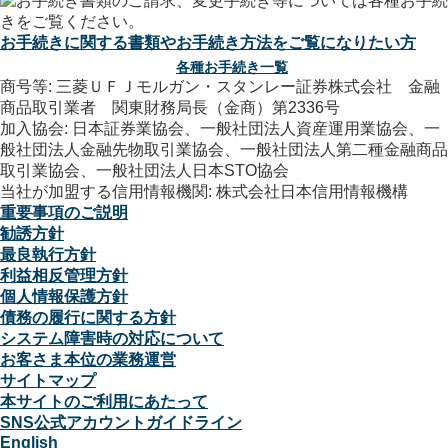
お手続きに関する書類やお手続き方法をご覧になりたい方
各種お手続き一覧
商号等: 三菱ＵＦＪモルガン・スタンレー証券株式会社 金融
商品取引業者 関東財務局長（金商）第2336号
加入協会: 日本証券業協会、一般社団法人資産運用業協会、一
般社団法人金融先物取引業協会、一般社団法人第二種金融商品
取引業協会、一般社団法人日本STO協会
当社が加盟する信用情報機関: 株式会社日本信用情報機構
重要事項のご説明
勧誘方針
最良執行方針
利益相反管理方針
個人情報保護方針
債務の履行に関する方針
システム障害時の対応について
お客さま本位の業務運営
サイトマップ
本サイトのご利用にあたって
SNS公式アカウントガイドライン
English