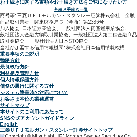
お手続きに関する書類やお手続き方法をご覧になりたい方
各種お手続き一覧
商号等: 三菱ＵＦＪモルガン・スタンレー証券株式会社 金融
商品取引業者 関東財務局長（金商）第2336号
加入協会: 日本証券業協会、一般社団法人資産運用業協会、一
般社団法人金融先物取引業協会、一般社団法人第二種金融商品
取引業協会、一般社団法人日本STO協会
当社が加盟する信用情報機関: 株式会社日本信用情報機構
重要事項のご説明
勧誘方針
最良執行方針
利益相反管理方針
個人情報保護方針
債務の履行に関する方針
システム障害時の対応について
お客さま本位の業務運営
サイトマップ
本サイトのご利用にあたって
SNS公式アカウントガイドライン
English
三菱ＵＦＪモルガン・スタンレー証券サイトトップ