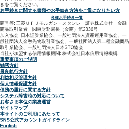
お手続きに関する書類やお手続き方法をご覧になりたい方
各種お手続き一覧
商号等: 三菱ＵＦＪモルガン・スタンレー証券株式会社 金融
商品取引業者 関東財務局長（金商）第2336号
加入協会: 日本証券業協会、一般社団法人資産運用業協会、一
般社団法人金融先物取引業協会、一般社団法人第二種金融商品
取引業協会、一般社団法人日本STO協会
当社が加盟する信用情報機関: 株式会社日本信用情報機構
重要事項のご説明
勧誘方針
最良執行方針
利益相反管理方針
個人情報保護方針
債務の履行に関する方針
システム障害時の対応について
お客さま本位の業務運営
サイトマップ
本サイトのご利用にあたって
SNS公式アカウントガイドライン
English