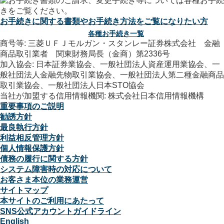
お手続きに関する書類やお手続き方法をご覧になりたい方
各種お手続き一覧
商号等: 三菱ＵＦＪモルガン・スタンレー証券株式会社 金融
商品取引業者 関東財務局長（金商）第2336号
加入協会: 日本証券業協会、一般社団法人資産運用業協会、一
般社団法人金融先物取引業協会、一般社団法人第二種金融商品
取引業協会、一般社団法人日本STO協会
当社が加盟する信用情報機関: 株式会社日本信用情報機構
重要事項のご説明
勧誘方針
最良執行方針
利益相反管理方針
個人情報保護方針
債務の履行に関する方針
システム障害時の対応について
お客さま本位の業務運営
サイトマップ
本サイトのご利用にあたって
SNS公式アカウントガイドライン
English