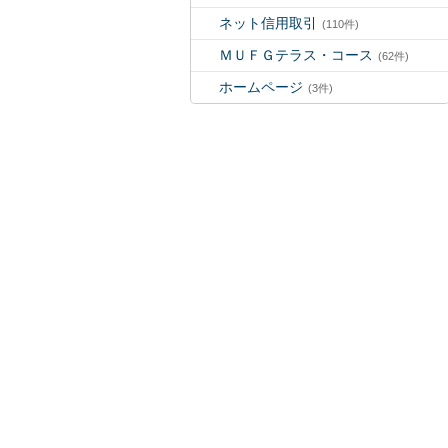
ネット信用取引
(110件)
ＭＵＦＧテラス・コース
(62件)
ホームページ
(3件)