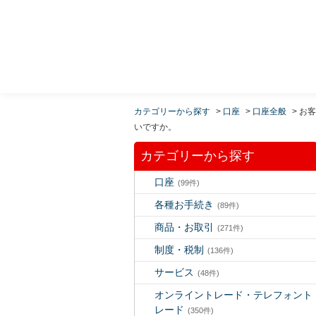
MUFG 世界が進むチカラになる。 三菱ＵＦＪモルガ
ン・スタンレー証券
カテゴリーから探す
>
口座
>
口座全般
>
お客
いですか。
カテゴリーから探す
口座
(99件)
各種お手続き
(89件)
商品・お取引
(271件)
制度・税制
(136件)
サービス
(48件)
オンライントレード・テレフォント
レード
(350件)