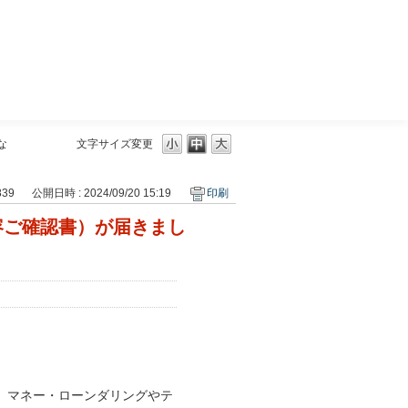
三菱ＵＦＪモルガン・スタンレー証券
な
文字サイズ変更
839
公開日時 : 2024/09/20 15:19
印刷
容ご確認書）が届きまし
、マネー・ローンダリングやテ