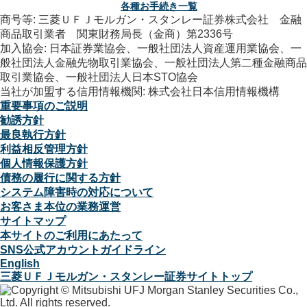
各種お手続き一覧
商号等: 三菱ＵＦＪモルガン・スタンレー証券株式会社 金融
商品取引業者 関東財務局長（金商）第2336号
加入協会: 日本証券業協会、一般社団法人資産運用業協会、一
般社団法人金融先物取引業協会、一般社団法人第二種金融商品
取引業協会、一般社団法人日本STO協会
当社が加盟する信用情報機関: 株式会社日本信用情報機構
重要事項のご説明
勧誘方針
最良執行方針
利益相反管理方針
個人情報保護方針
債務の履行に関する方針
システム障害時の対応について
お客さま本位の業務運営
サイトマップ
本サイトのご利用にあたって
SNS公式アカウントガイドライン
English
三菱ＵＦＪモルガン・スタンレー証券サイトトップ