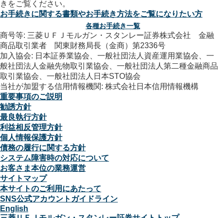
お手続きに関する書類やお手続き方法をご覧になりたい方
各種お手続き一覧
商号等: 三菱ＵＦＪモルガン・スタンレー証券株式会社 金融
商品取引業者 関東財務局長（金商）第2336号
加入協会: 日本証券業協会、一般社団法人資産運用業協会、一
般社団法人金融先物取引業協会、一般社団法人第二種金融商品
取引業協会、一般社団法人日本STO協会
当社が加盟する信用情報機関: 株式会社日本信用情報機構
重要事項のご説明
勧誘方針
最良執行方針
利益相反管理方針
個人情報保護方針
債務の履行に関する方針
システム障害時の対応について
お客さま本位の業務運営
サイトマップ
本サイトのご利用にあたって
SNS公式アカウントガイドライン
English
三菱ＵＦＪモルガン・スタンレー証券サイトトップ