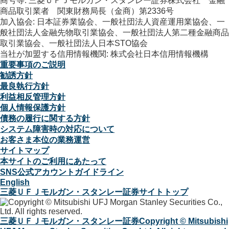
商号等: 三菱ＵＦＪモルガン・スタンレー証券株式会社 金融
商品取引業者 関東財務局長（金商）第2336号
加入協会: 日本証券業協会、一般社団法人資産運用業協会、一
般社団法人金融先物取引業協会、一般社団法人第二種金融商品
取引業協会、一般社団法人日本STO協会
当社が加盟する信用情報機関: 株式会社日本信用情報機構
重要事項のご説明
勧誘方針
最良執行方針
利益相反管理方針
個人情報保護方針
債務の履行に関する方針
システム障害時の対応について
お客さま本位の業務運営
サイトマップ
本サイトのご利用にあたって
SNS公式アカウントガイドライン
English
三菱ＵＦＪモルガン・スタンレー証券サイトトップ
三菱ＵＦＪモルガン・スタンレー証券
Copyright © Mitsubishi