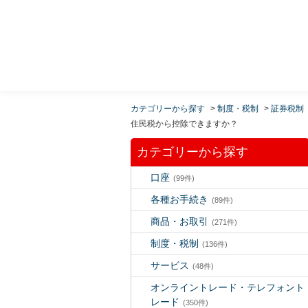
MUFG 世界が進むチカラになる。 三菱ＵＦＪモルガ
ン・スタンレー証券
カテゴリーから探す
>
制度・税制
>
証券税制
住民税から控除できますか？
カテゴリーから探す
口座
(99件)
各種お手続き
(89件)
商品・お取引
(271件)
制度・税制
(136件)
サービス
(48件)
オンライントレード・テレフォント
レード
(350件)