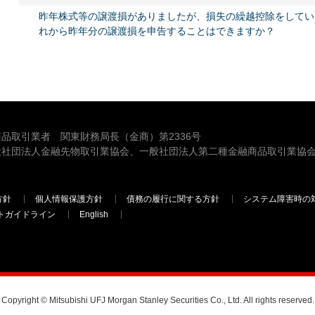
昨年株式等の譲渡損がありましたが、損失の繰越控除をしてい
れから昨年分の譲渡損を申告することはできますか？
品取引業者 関東財務局長（金商）第2336号
般社団法人金融先物取引業協会、一般社団法人第二種金融商品取引業協会
方針
個人情報保護方針
債務の履行に関する方針
システム障害時の
トガイドライン
English
三菱ＵＦＪモルガン・スタンレー証券
Copyright © Mitsubishi UFJ Morgan Stanley Securities Co., Ltd. All rights reserved.