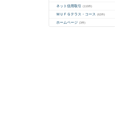
ネット信用取引
(110件)
ＭＵＦＧテラス・コース
(62件)
ホームページ
(3件)