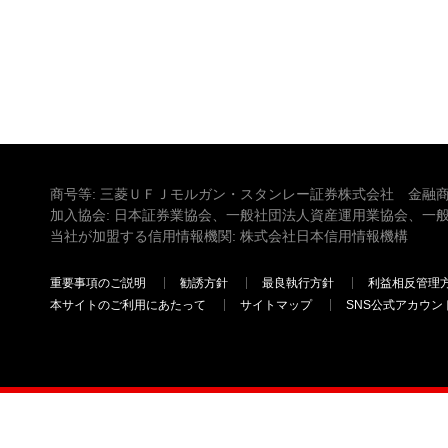
商号等: 三菱ＵＦＪモルガン・スタンレー証券株式会社 金融商
加入協会: 日本証券業協会、一般社団法人資産運用業協会、一
当社が加盟する信用情報機関: 株式会社日本信用情報機構
重要事項のご説明
勧誘方針
最良執行方針
利益相反管理
本サイトのご利用にあたって
サイトマップ
SNS公式アカウン