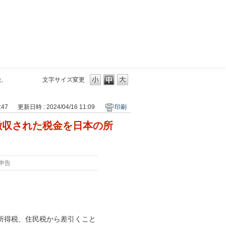
三菱ＵＦＪモルガン・スタンレー証券
税、
文字サイズ変更
:47
更新日時 : 2024/04/16 11:09
印刷
徴収された税金を日本の所
申告
所得税、住民税から差引くこと