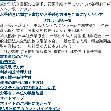
お手続きに関する書類やお手続き方法をご覧になりたい方
各種お手続き一覧
商号等: 三菱ＵＦＪモルガン・スタンレー証券株式会社 金融
商品取引業者 関東財務局長（金商）第2336号
加入協会: 日本証券業協会、一般社団法人資産運用業協会、一
般社団法人金融先物取引業協会、一般社団法人第二種金融商品
取引業協会、一般社団法人日本STO協会
当社が加盟する信用情報機関: 株式会社日本信用情報機構
重要事項のご説明
勧誘方針
最良執行方針
利益相反管理方針
個人情報保護方針
債務の履行に関する方針
システム障害時の対応について
お客さま本位の業務運営
サイトマップ
本サイトのご利用にあたって
SNS公式アカウントガイドライン