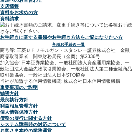
店舗へのお問合わせ
支店情報
資料をお求めの方
資料請求
お手続きに関する書類やお手続き方法をご覧になりたい方
各種お手続き一覧
商号等: 三菱ＵＦＪモルガン・スタンレー証券株式会社 金融
商品取引業者 関東財務局長（金商）第2336号
加入協会: 日本証券業協会、一般社団法人資産運用業協会、一
般社団法人金融先物取引業協会、一般社団法人第二種金融商品
取引業協会、一般社団法人日本STO協会
当社が加盟する信用情報機関: 株式会社日本信用情報機構
重要事項のご説明
勧誘方針
最良執行方針
利益相反管理方針
個人情報保護方針
債務の履行に関する方針
システム障害時の対応について
お客さま本位の業務運営