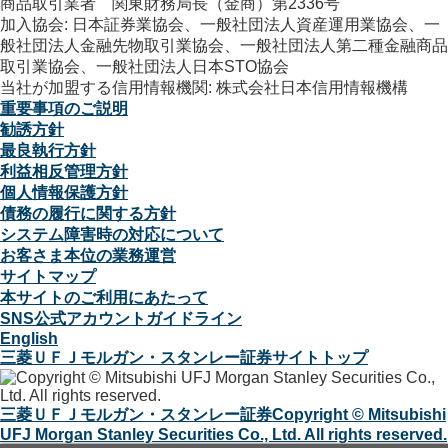
商品取引業者 関東財務局長（金商）第2336号
加入協会: 日本証券業協会、一般社団法人資産運用業協会、一
般社団法人金融先物取引業協会、一般社団法人第二種金融商品
取引業協会、一般社団法人日本STO協会
当社が加盟する信用情報機関: 株式会社日本信用情報機構
重要事項のご説明
勧誘方針
最良執行方針
利益相反管理方針
個人情報保護方針
債務の履行に関する方針
システム障害時の対応について
お客さま本位の業務運営
サイトマップ
本サイトのご利用にあたって
SNS公式アカウントガイドライン
English
三菱ＵＦＪモルガン・スタンレー証券サイトトップ
三菱ＵＦＪモルガン・スタンレー証券
Copyright © Mitsubishi
UFJ Morgan Stanley Securities Co., Ltd. All rights reserved.