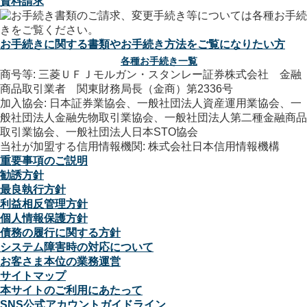
資料請求
お手続きに関する書類やお手続き方法をご覧になりたい方
各種お手続き一覧
商号等: 三菱ＵＦＪモルガン・スタンレー証券株式会社 金融
商品取引業者 関東財務局長（金商）第2336号
加入協会: 日本証券業協会、一般社団法人資産運用業協会、一
般社団法人金融先物取引業協会、一般社団法人第二種金融商品
取引業協会、一般社団法人日本STO協会
当社が加盟する信用情報機関: 株式会社日本信用情報機構
重要事項のご説明
勧誘方針
最良執行方針
利益相反管理方針
個人情報保護方針
債務の履行に関する方針
システム障害時の対応について
お客さま本位の業務運営
サイトマップ
本サイトのご利用にあたって
SNS公式アカウントガイドライン