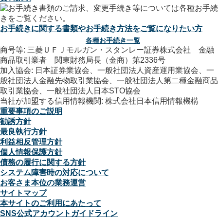
お手続きに関する書類やお手続き方法をご覧になりたい方
各種お手続き一覧
商号等: 三菱ＵＦＪモルガン・スタンレー証券株式会社 金融
商品取引業者 関東財務局長（金商）第2336号
加入協会: 日本証券業協会、一般社団法人資産運用業協会、一
般社団法人金融先物取引業協会、一般社団法人第二種金融商品
取引業協会、一般社団法人日本STO協会
当社が加盟する信用情報機関: 株式会社日本信用情報機構
重要事項のご説明
勧誘方針
最良執行方針
利益相反管理方針
個人情報保護方針
債務の履行に関する方針
システム障害時の対応について
お客さま本位の業務運営
サイトマップ
本サイトのご利用にあたって
SNS公式アカウントガイドライン