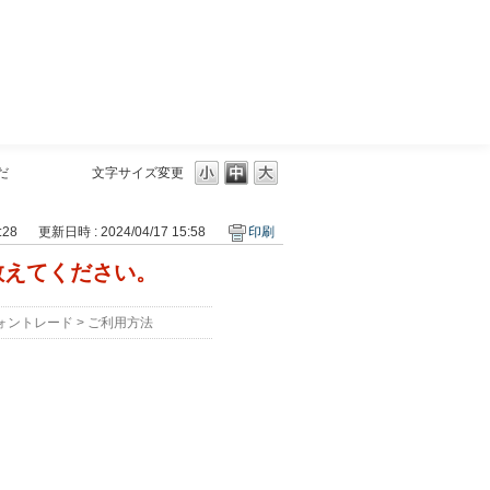
三菱ＵＦＪモルガン・スタンレー証券
だ
文字サイズ変更
:28
更新日時 : 2024/04/17 15:58
印刷
教えてください。
ォントレード
>
ご利用方法