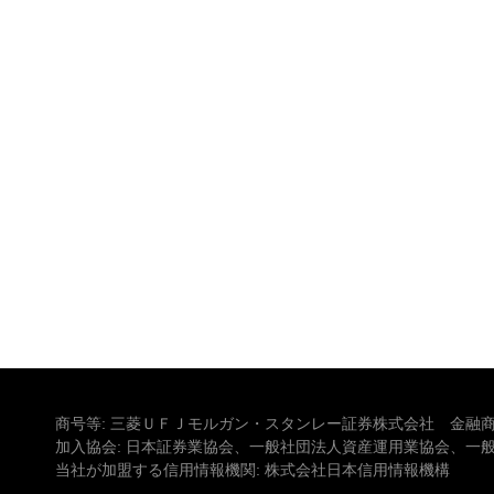
商号等: 三菱ＵＦＪモルガン・スタンレー証券株式会社 金融商
加入協会: 日本証券業協会、一般社団法人資産運用業協会、一
当社が加盟する信用情報機関: 株式会社日本信用情報機構