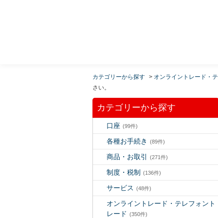
MUFG 世界が進むチカラになる。 三菱ＵＦＪモルガ
ン・スタンレー証券
カテゴリーから探す
>
オンライントレード・テ
さい。
カテゴリーから探す
口座
(99件)
各種お手続き
(89件)
商品・お取引
(271件)
制度・税制
(136件)
サービス
(48件)
オンライントレード・テレフォント
レード
(350件)