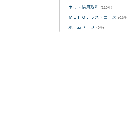
ネット信用取引
(110件)
ＭＵＦＧテラス・コース
(62件)
ホームページ
(3件)