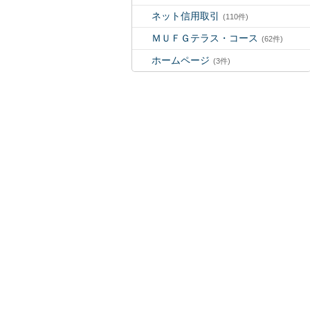
ネット信用取引
(110件)
ＭＵＦＧテラス・コース
(62件)
ホームページ
(3件)