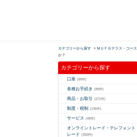
MUFG 世界が進むチカラになる。 三菱ＵＦＪモルガ
ン・スタンレー証券
カテゴリーから探す
>
ＭＵＦＧテラス・コース
か？
カテゴリーから探す
口座
(99件)
各種お手続き
(89件)
商品・お取引
(271件)
制度・税制
(136件)
サービス
(48件)
オンライントレード・テレフォント
レード
(350件)