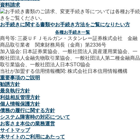
資料請求
お手続きに関する書類やお手続き方法をご覧になりたい方
各種お手続き一覧
商号等: 三菱ＵＦＪモルガン・スタンレー証券株式会社 金融
商品取引業者 関東財務局長（金商）第2336号
加入協会: 日本証券業協会、一般社団法人資産運用業協会、一
般社団法人金融先物取引業協会、一般社団法人第二種金融商品
取引業協会、一般社団法人日本STO協会
当社が加盟する信用情報機関: 株式会社日本信用情報機構
重要事項のご説明
勧誘方針
最良執行方針
利益相反管理方針
個人情報保護方針
債務の履行に関する方針
システム障害時の対応について
お客さま本位の業務運営
サイトマップ
本サイトのご利用にあたって