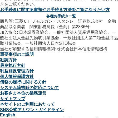
お手続きに関する書類やお手続き方法をご覧になりたい方
各種お手続き一覧
商号等: 三菱ＵＦＪモルガン・スタンレー証券株式会社 金融
商品取引業者 関東財務局長（金商）第2336号
加入協会: 日本証券業協会、一般社団法人資産運用業協会、一
般社団法人金融先物取引業協会、一般社団法人第二種金融商品
取引業協会、一般社団法人日本STO協会
当社が加盟する信用情報機関: 株式会社日本信用情報機構
重要事項のご説明
勧誘方針
最良執行方針
利益相反管理方針
個人情報保護方針
債務の履行に関する方針
システム障害時の対応について
お客さま本位の業務運営
サイトマップ
本サイトのご利用にあたって
SNS公式アカウントガイドライン
English