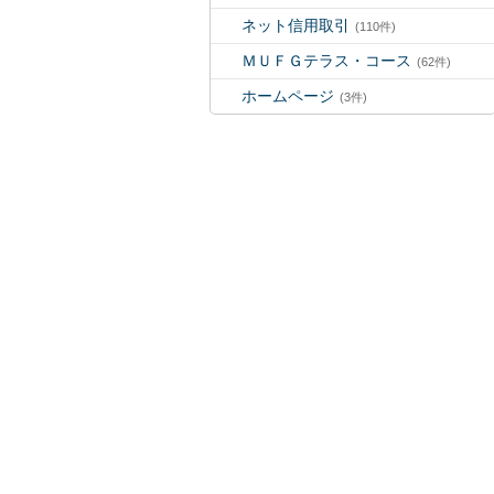
ネット信用取引
(110件)
ＭＵＦＧテラス・コース
(62件)
ホームページ
(3件)