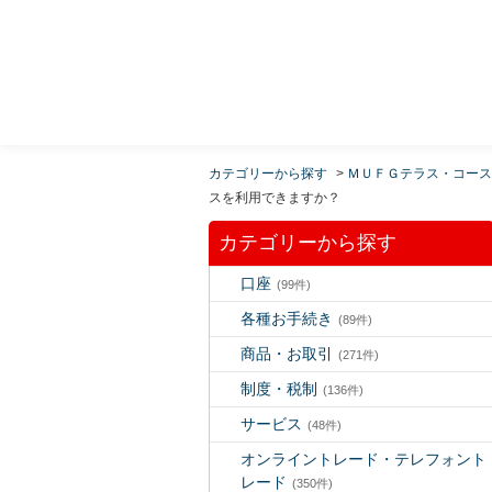
MUFG 世界が進むチカラになる。 三菱ＵＦＪモルガ
ン・スタンレー証券
カテゴリーから探す
>
ＭＵＦＧテラス・コース
スを利用できますか？
カテゴリーから探す
口座
(99件)
各種お手続き
(89件)
商品・お取引
(271件)
制度・税制
(136件)
サービス
(48件)
オンライントレード・テレフォント
レード
(350件)