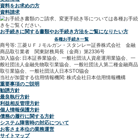
資料をお求めの方
資料請求
お手続きに関する書類やお手続き方法をご覧になりたい方
各種お手続き一覧
商号等: 三菱ＵＦＪモルガン・スタンレー証券株式会社 金融
商品取引業者 関東財務局長（金商）第2336号
加入協会: 日本証券業協会、一般社団法人資産運用業協会、一
般社団法人金融先物取引業協会、一般社団法人第二種金融商品
取引業協会、一般社団法人日本STO協会
当社が加盟する信用情報機関: 株式会社日本信用情報機構
重要事項のご説明
勧誘方針
最良執行方針
利益相反管理方針
個人情報保護方針
債務の履行に関する方針
システム障害時の対応について
お客さま本位の業務運営
サイトマップ