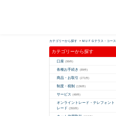
MUFG 世界が進むチカラになる。 三菱ＵＦＪモルガ
ン・スタンレー証券
カテゴリーから探す
>
ＭＵＦＧテラス・コース
カテゴリーから探す
口座
(99件)
各種お手続き
(89件)
商品・お取引
(271件)
制度・税制
(136件)
サービス
(48件)
オンライントレード・テレフォント
レード
(350件)