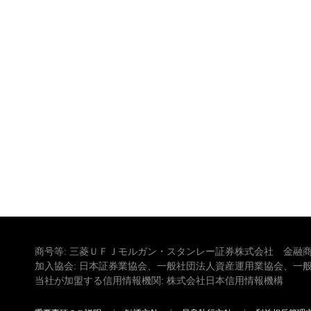
商号等: 三菱ＵＦＪモルガン・スタンレー証券株式会社 金融商
加入協会: 日本証券業協会、一般社団法人資産運用業協会、一
当社が加盟する信用情報機関: 株式会社日本信用情報機構