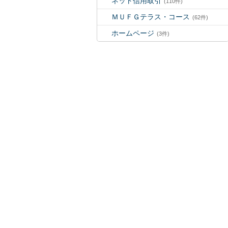
ネット信用取引
(110件)
ＭＵＦＧテラス・コース
(62件)
ホームページ
(3件)