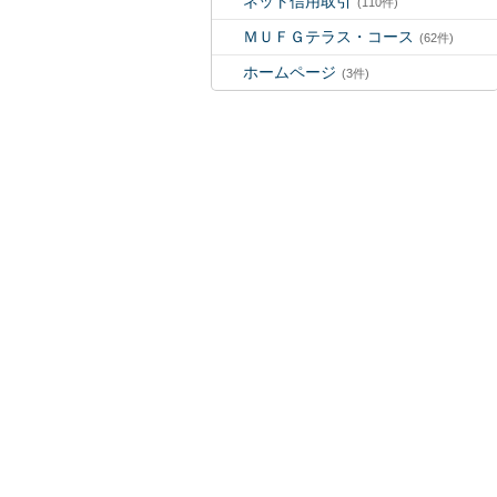
ネット信用取引
(110件)
ＭＵＦＧテラス・コース
(62件)
ホームページ
(3件)