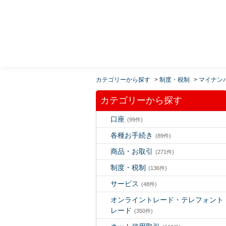
MUFG 世界が進むチカラになる。 三菱ＵＦＪモルガ
ン・スタンレー証券
カテゴリーから探す
>
制度・税制
>
マイナン
カテゴリーから探す
口座
(99件)
各種お手続き
(89件)
商品・お取引
(271件)
制度・税制
(136件)
サービス
(48件)
オンライントレード・テレフォント
レード
(350件)