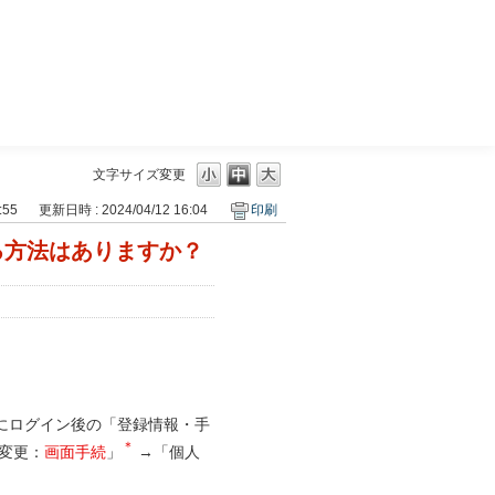
三菱ＵＦＪモルガン・スタンレー証券
文字サイズ変更
:55
更新日時 : 2024/04/12 16:04
印刷
る方法はありますか？
にログイン後の「登録情報・手
＊
変更：
画面手続
」
→「個人