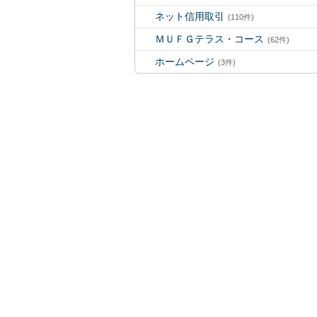
ネット信用取引
(110件)
ＭＵＦＧテラス・コース
(62件)
ホームページ
(3件)