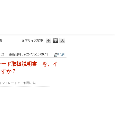
三菱ＵＦＪモルガン・スタンレー証券
扱
文字サイズ変更
:52
更新日時 : 2024/05/10 09:43
印刷
レード取扱説明書」を、イ
ますか？
ォントレード
>
ご利用方法