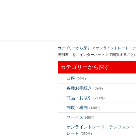
MUFG 世界が進むチカラになる。 三菱ＵＦＪモルガ
ン・スタンレー証券
カテゴリーから探す
>
オンライントレード・テ
説明書」を、インターネット上で閲覧すること
カテゴリーから探す
口座
(99件)
各種お手続き
(89件)
商品・お取引
(271件)
制度・税制
(136件)
サービス
(48件)
オンライントレード・テレフォント
レード
(350件)