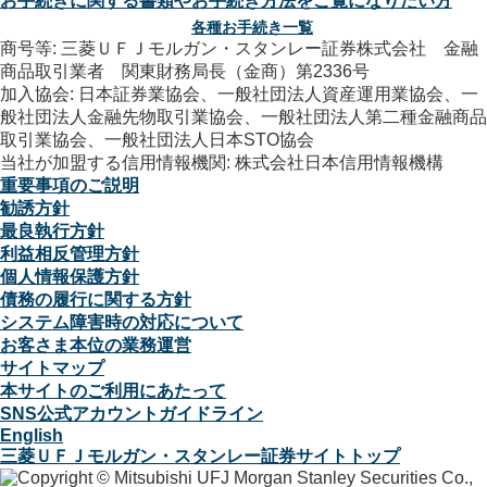
お手続きに関する書類やお手続き方法をご覧になりたい方
各種お手続き一覧
商号等: 三菱ＵＦＪモルガン・スタンレー証券株式会社 金融
商品取引業者 関東財務局長（金商）第2336号
加入協会: 日本証券業協会、一般社団法人資産運用業協会、一
般社団法人金融先物取引業協会、一般社団法人第二種金融商品
取引業協会、一般社団法人日本STO協会
当社が加盟する信用情報機関: 株式会社日本信用情報機構
重要事項のご説明
勧誘方針
最良執行方針
利益相反管理方針
個人情報保護方針
債務の履行に関する方針
システム障害時の対応について
お客さま本位の業務運営
サイトマップ
本サイトのご利用にあたって
SNS公式アカウントガイドライン
English
三菱ＵＦＪモルガン・スタンレー証券サイトトップ