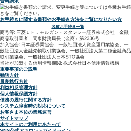
資料請求
お手続きに関する書類やお手続き方法をご覧になりたい方
各種お手続き一覧
商号等: 三菱ＵＦＪモルガン・スタンレー証券株式会社 金融
商品取引業者 関東財務局長（金商）第2336号
加入協会: 日本証券業協会、一般社団法人資産運用業協会、一
般社団法人金融先物取引業協会、一般社団法人第二種金融商品
取引業協会、一般社団法人日本STO協会
当社が加盟する信用情報機関: 株式会社日本信用情報機構
重要事項のご説明
勧誘方針
最良執行方針
利益相反管理方針
個人情報保護方針
債務の履行に関する方針
システム障害時の対応について
お客さま本位の業務運営
サイトマップ
本サイトのご利用にあたって
SNS公式アカウントガイドライン