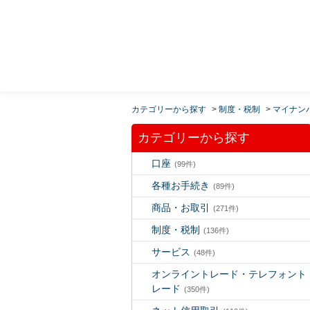
MUFG 世界が進むチカラになる。 三菱ＵＦＪモルガ
ン・スタンレー証券
カテゴリーから探す
>
制度・税制
>
マイナン
カテゴリーから探す
口座
(99件)
各種お手続き
(89件)
商品・お取引
(271件)
制度・税制
(136件)
サービス
(48件)
オンライントレード・テレフォント
レード
(350件)