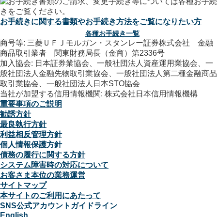
お手続きに関する書類やお手続き方法をご覧になりたい方
各種お手続き一覧
商号等: 三菱ＵＦＪモルガン・スタンレー証券株式会社 金融
商品取引業者 関東財務局長（金商）第2336号
加入協会: 日本証券業協会、一般社団法人資産運用業協会、一
般社団法人金融先物取引業協会、一般社団法人第二種金融商品
取引業協会、一般社団法人日本STO協会
当社が加盟する信用情報機関: 株式会社日本信用情報機構
重要事項のご説明
勧誘方針
最良執行方針
利益相反管理方針
個人情報保護方針
債務の履行に関する方針
システム障害時の対応について
お客さま本位の業務運営
サイトマップ
本サイトのご利用にあたって
SNS公式アカウントガイドライン
English