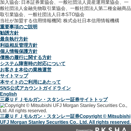
加入協会: 日本証券業協会、一般社団法人資産運用業協会、一
般社団法人金融先物取引業協会、一般社団法人第二種金融商品
取引業協会、一般社団法人日本STO協会
当社が加盟する信用情報機関: 株式会社日本信用情報機構
重要事項のご説明
勧誘方針
最良執行方針
利益相反管理方針
個人情報保護方針
債務の履行に関する方針
システム障害時の対応について
お客さま本位の業務運営
サイトマップ
本サイトのご利用にあたって
SNS公式アカウントガイドライン
English
三菱ＵＦＪモルガン・スタンレー証券サイトトップ
三菱ＵＦＪモルガン・スタンレー証券
Copyright © Mitsubishi
UFJ Morgan Stanley Securities Co., Ltd. All rights reserved.
Powered by