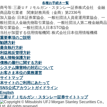
各種お手続き一覧
商号等: 三菱ＵＦＪモルガン・スタンレー証券株式会社 金融
商品取引業者 関東財務局長（金商）第2336号
加入協会: 日本証券業協会、一般社団法人資産運用業協会、一
般社団法人金融先物取引業協会、一般社団法人第二種金融商品
取引業協会、一般社団法人日本STO協会
当社が加盟する信用情報機関: 株式会社日本信用情報機構
重要事項のご説明
勧誘方針
最良執行方針
利益相反管理方針
個人情報保護方針
債務の履行に関する方針
システム障害時の対応について
お客さま本位の業務運営
サイトマップ
本サイトのご利用にあたって
SNS公式アカウントガイドライン
English
三菱ＵＦＪモルガン・スタンレー証券サイトトップ