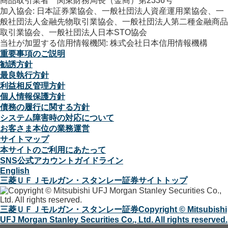
商品取引業者 関東財務局長（金商）第2336号
加入協会: 日本証券業協会、一般社団法人資産運用業協会、一
般社団法人金融先物取引業協会、一般社団法人第二種金融商品
取引業協会、一般社団法人日本STO協会
当社が加盟する信用情報機関: 株式会社日本信用情報機構
重要事項のご説明
勧誘方針
最良執行方針
利益相反管理方針
個人情報保護方針
債務の履行に関する方針
システム障害時の対応について
お客さま本位の業務運営
サイトマップ
本サイトのご利用にあたって
SNS公式アカウントガイドライン
English
三菱ＵＦＪモルガン・スタンレー証券サイトトップ
三菱ＵＦＪモルガン・スタンレー証券
Copyright © Mitsubishi
UFJ Morgan Stanley Securities Co., Ltd. All rights reserved.