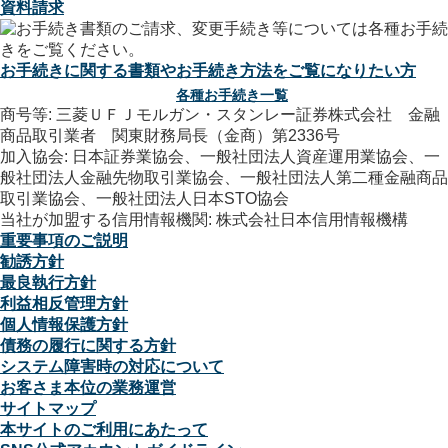
資料請求
お手続きに関する書類やお手続き方法をご覧になりたい方
各種お手続き一覧
商号等: 三菱ＵＦＪモルガン・スタンレー証券株式会社 金融
商品取引業者 関東財務局長（金商）第2336号
加入協会: 日本証券業協会、一般社団法人資産運用業協会、一
般社団法人金融先物取引業協会、一般社団法人第二種金融商品
取引業協会、一般社団法人日本STO協会
当社が加盟する信用情報機関: 株式会社日本信用情報機構
重要事項のご説明
勧誘方針
最良執行方針
利益相反管理方針
個人情報保護方針
債務の履行に関する方針
システム障害時の対応について
お客さま本位の業務運営
サイトマップ
本サイトのご利用にあたって