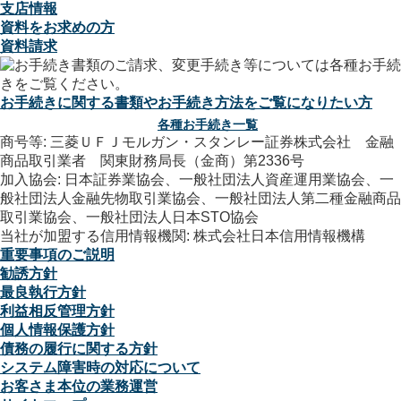
支店情報
資料をお求めの方
資料請求
お手続きに関する書類やお手続き方法をご覧になりたい方
各種お手続き一覧
商号等: 三菱ＵＦＪモルガン・スタンレー証券株式会社 金融
商品取引業者 関東財務局長（金商）第2336号
加入協会: 日本証券業協会、一般社団法人資産運用業協会、一
般社団法人金融先物取引業協会、一般社団法人第二種金融商品
取引業協会、一般社団法人日本STO協会
当社が加盟する信用情報機関: 株式会社日本信用情報機構
重要事項のご説明
勧誘方針
最良執行方針
利益相反管理方針
個人情報保護方針
債務の履行に関する方針
システム障害時の対応について
お客さま本位の業務運営