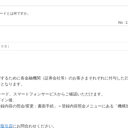
ードとは何ですか。
No : 
ＴＯＢ）
するために各金融機関（証券会社等）のお客さまそれぞれに付与した2
要となります。
レード、スマートフォンサービスからご確認いただけます。
グイン後、
録内容の照会/変更：書面手続」＞登録内容照会メニューにある「機構
お取引店
にお問合わせください。