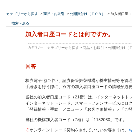
カテゴリーから探す
>
商品・お取引
>
公開買付け（ＴＯＢ）
>
加入者口座コ
検索へ戻る
加入者口座コードとは何ですか。
カテゴリー :
カテゴリーから探す
>
商品・お取引
>
公開買付け（
回答
株券電子化に伴い、証券保管振替機構が株主情報等を管理
手続きを行う際に、双方の加入者口座コードの情報が必
当社の加入者口座コード（21桁）は、インターネットト
インターネットトレード、スマートフォンサービスにロ
「登録情報・手続」メニュー＞「お客さま情報」＞「ご登
当社の機構加入者コード（7桁）は「1152060」です。
※
オンライントレード契約をされていないお客さまは、